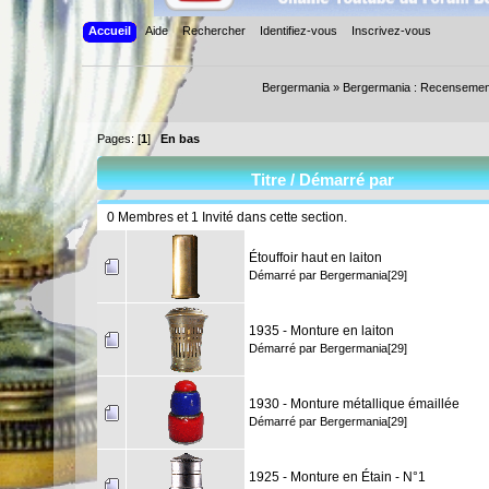
Accueil
Aide
Rechercher
Identifiez-vous
Inscrivez-vous
Bergermania
»
Bergermania : Recensemen
Pages: [
1
]
En bas
Titre
/
Démarré par
0 Membres et 1 Invité dans cette section.
Étouffoir haut en laiton
Démarré par
Bergermania[29]
1935 - Monture en laiton
Démarré par
Bergermania[29]
1930 - Monture métallique émaillée
Démarré par
Bergermania[29]
1925 - Monture en Étain - N°1