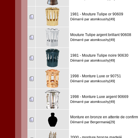
1981 - Mouture Tulipe or 90609
Démarré par
atomiksushy[49]
Mouture Tulipe argent brillant 90608
Démarré par
atomiksushy[49]
1981 - Mouture Tulipe noire 90630
Démarré par
atomiksushy[49]
1998 - Monture Luxe or 90751
Démarré par
atomiksushy[49]
1998 - Monture Luxe argent 90669
Démarré par
atomiksushy[49]
Monture en bronze en attente de confirma
Démarré par
Bergermania[29]
2000 - monture bronze martelé