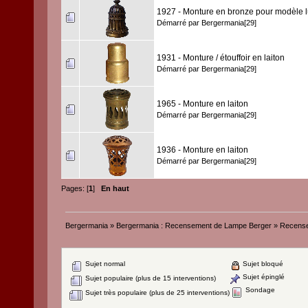
1927 - Monture en bronze pour modèle 
Démarré par
Bergermania[29]
1931 - Monture / étouffoir en laiton
Démarré par
Bergermania[29]
1965 - Monture en laiton
Démarré par
Bergermania[29]
1936 - Monture en laiton
Démarré par
Bergermania[29]
Pages: [
1
]
En haut
Bergermania
»
Bergermania : Recensement de Lampe Berger
»
Recense
Sujet normal
Sujet bloqué
Sujet épinglé
Sujet populaire (plus de 15 interventions)
Sondage
Sujet très populaire (plus de 25 interventions)