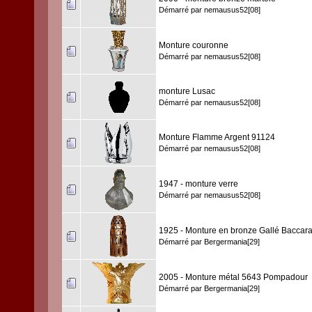
Démarré par
nemausus52[08]
Monture couronne
Démarré par
nemausus52[08]
monture Lusac
Démarré par
nemausus52[08]
Monture Flamme Argent 91124
Démarré par
nemausus52[08]
1947 - monture verre
Démarré par
nemausus52[08]
1925 - Monture en bronze Gallé Baccara
Démarré par
Bergermania[29]
2005 - Monture métal 5643 Pompadour
Démarré par
Bergermania[29]